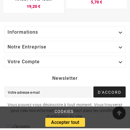
5,70 €
19,20 €

Informations

Notre Entreprise

Votre Compte
Newsletter
D'ACCORD
Vous pouvez vous désinscrire à tout moment. Vous trouverez
pour cela nos informations de contact dans les conditions
COOKIES
d'utilisation du site.
Accepter tout
J'accepte