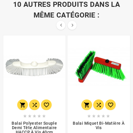
10 AUTRES PRODUITS DANS LA
MÊME CATÉGORIE :


















Balai Polyester Souple
Balai Miquet Bi-Matière À
Demi Tête Alimentaire
Vis
HACCP À Vis 40cm