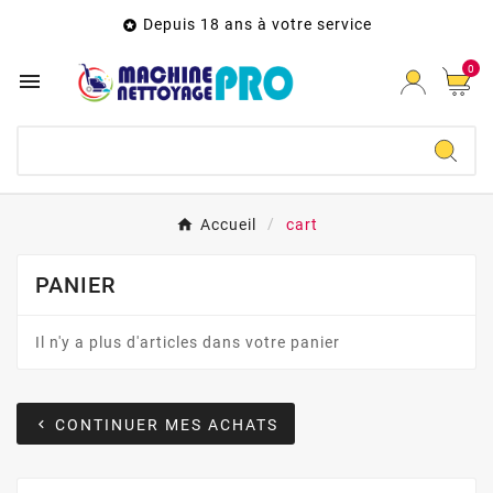
Depuis 18 ans à votre service

0

Accueil
cart
PANIER
Il n'y a plus d'articles dans votre panier
CONTINUER MES ACHATS
chevron_left