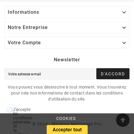

Informations

Notre Entreprise

Votre Compte
Newsletter
D'ACCORD
Vous pouvez vous désinscrire à tout moment. Vous trouverez
pour cela nos informations de contact dans les conditions
d'utilisation du site.
J'accepte
les
conditions
COOKIES
générales
© 2024 - Machine Nettoyage Pro
et
Accepter tout
la