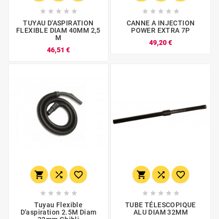










TUYAU D'ASPIRATION
CANNE A INJECTION
FLEXIBLE DIAM 40MM 2,5
POWER EXTRA 7P
M
49,20 €
46,51 €
















Tuyau Flexible
TUBE TÉLESCOPIQUE
D'aspiration 2.5M Diam
ALU DIAM 32MM