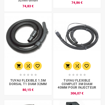
32mm Ghibli
74,86 €
74,83 €
















TUYAU FLEXIBLE 1.5M
TUYAU FLEXIBLE
DORSAL T1 DIAM 32MM
COMPLET 3M DIAM
40MM POUR INJECTEUR
80,15 €
306,07 €