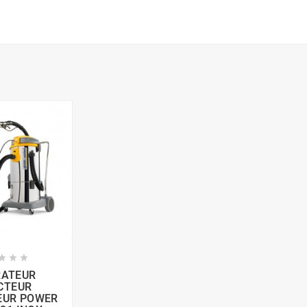



RATEUR
CTEUR
EUR POWER