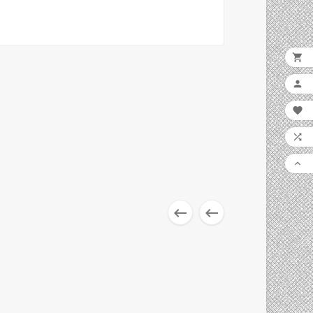






