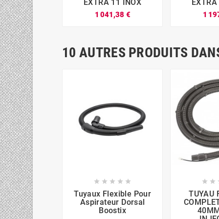
EXTRA 11 INOX
EXTRA 
1 041,38 €
1 19






10 AUTRES PRODUITS DANS







Tuyaux Flexible Pour
TUYAU 
Aspirateur Dorsal
COMPLET
Boostix
40MM
INJE