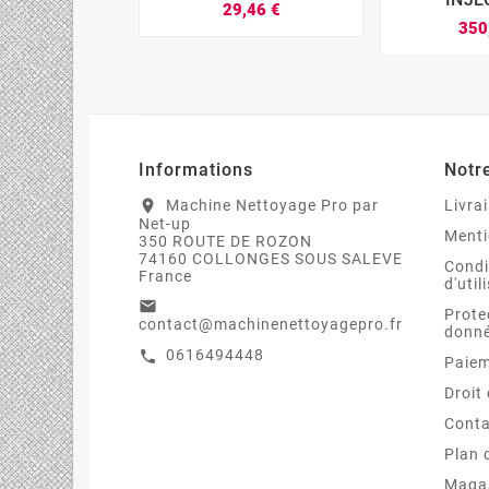
29,46 €
350






Informations
Notr
Machine Nettoyage Pro par
Livra
location_on
Net-up
Menti
350 ROUTE DE ROZON
74160 COLLONGES SOUS SALEVE
Condi
France
d'util
email
Prote
contact@machinenettoyagepro.fr
donn
0616494448
call
Paiem
Droit
Conta
Plan 
Maga