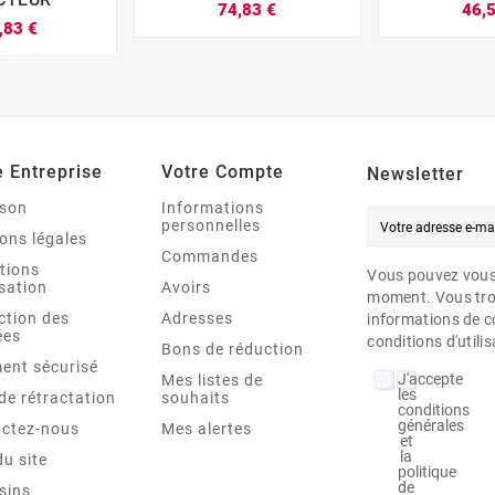
74,83 €
46,
,83 €








e Entreprise
Votre Compte
Newsletter
ison
Informations
personnelles
ons légales
Commandes
tions
Vous pouvez vous 
isation
Avoirs
moment. Vous tro
ction des
Adresses
informations de c
ées
conditions d'utilis
Bons de réduction
ent sécurisé
J'accepte
Mes listes de
les
 de rétractation
souhaits
conditions
générales
ctez-nous
Mes alertes
et
la
du site
politique
de
sins