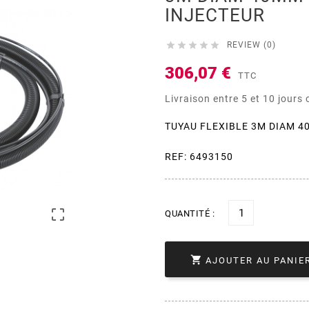
INJECTEUR





REVIEW (0)
306,07 €
TTC
Livraison entre 5 et 10 jours
TUYAU FLEXIBLE 3M DIAM 
REF: 6493150

QUANTITÉ :

AJOUTER AU PANIE