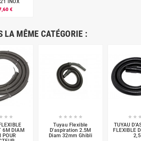
21 INOX
7,60 €


 LA MÊME CATÉGORIE :










FLEXIBLE
Tuyau Flexible
TUYAU D'A
 6M DIAM
D'aspiration 2.5M
FLEXIBLE 
 POUR
Diam 32mm Ghibli
2,
CTEUR