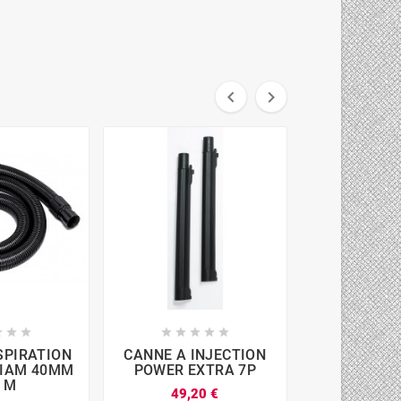













SPIRATION
CANNE A INJECTION
TUYAU FLEX
DIAM 40MM
POWER EXTRA 7P
DORSAL 
5 M
32
49,20 €