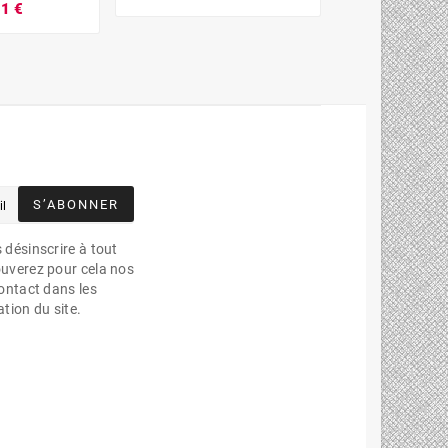
51 €
80,1








S’ABONNER
désinscrire à tout
uverez pour cela nos
ontact dans les
ation du site.