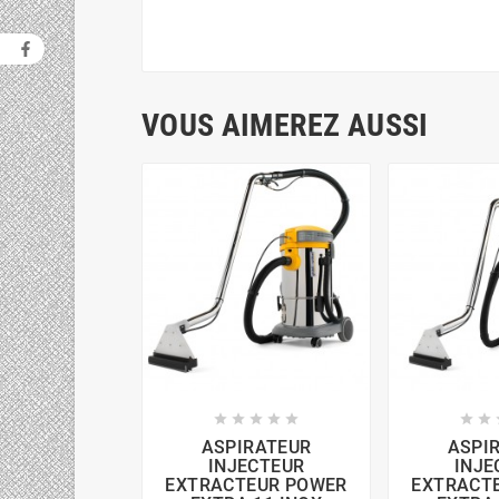
VOUS AIMEREZ AUSSI







ASPIRATEUR
ASPI
INJECTEUR
INJE
EXTRACTEUR POWER
EXTRACT