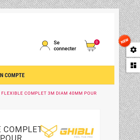
Se
0
connecter
se
da
N COMPTE
 FLEXIBLE COMPLET 3M DIAM 40MM POUR
E COMPLET
 POUR