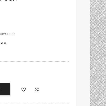
 ouvrables
40MM


R