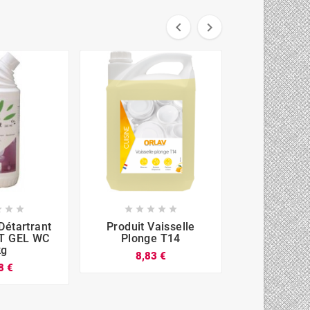













Détartrant
Produit Vaisselle
ELIWC SDD E
T GEL WC
Plonge T14
Nettoyant D
kg
Désinfec
8,83 €
8 €
8,89



