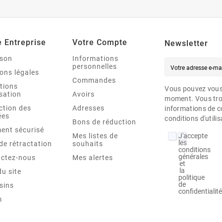








e Entreprise
Votre Compte
Newsletter
ison
Informations
personnelles
ons légales
Commandes
tions
Vous pouvez vous 
isation
Avoirs
moment. Vous tro
ction des
Adresses
informations de c
ées
conditions d'utilis
Bons de réduction
ent sécurisé
J'accepte
Mes listes de
les
 de rétractation
souhaits
conditions
générales
ctez-nous
Mes alertes
et
la
du site
politique
de
sins
confidentialit
m