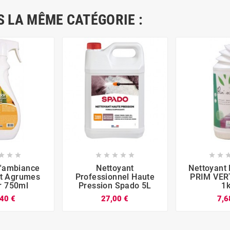
 LA MÊME CATÉGORIE :










'ambiance
Nettoyant
Nettoyant 
t Agrumes
Professionnel Haute
PRIM VER
r 750ml
Pression Spado 5L
1
40 €
27,00 €
7,6