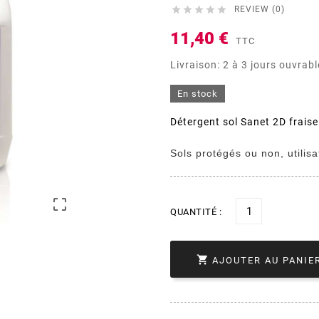





REVIEW (0)
11,40 €
TTC
Livraison: 2 à 3 jours ouvrab
En stock
Détergent sol Sanet 2D frais
Sols protégés ou non, utili

QUANTITÉ :

AJOUTER AU PANIE