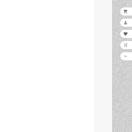




