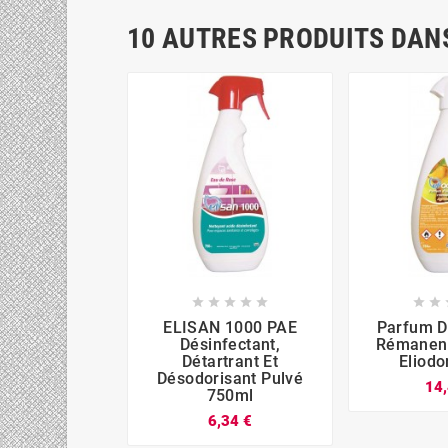
10 AUTRES PRODUITS DANS







ELISAN 1000 PAE
Parfum D
Désinfectant,
Rémanen
Détartrant Et
Eliodo
Désodorisant Pulvé
14,
750ml
6,34 €