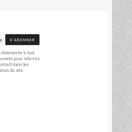




S’ABONNER
désinscrire à tout
uverez pour cela nos
ontact dans les
ation du site.
é