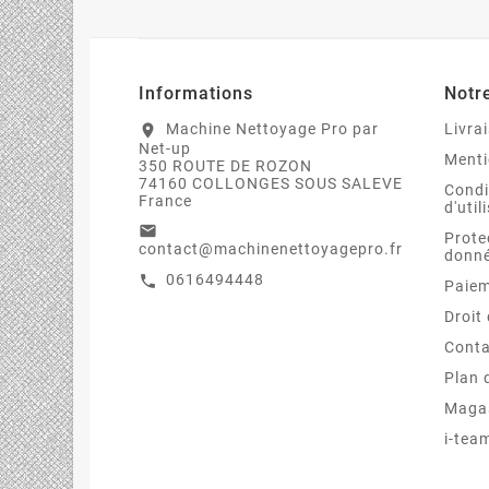






Informations
Notr
Machine Nettoyage Pro par
Livra
location_on
Net-up
Menti
350 ROUTE DE ROZON
74160 COLLONGES SOUS SALEVE
Condi
France
d'util
email
Prote
contact@machinenettoyagepro.fr
donn
0616494448
call
Paiem
Droit
Conta
Plan 
Maga
i-tea