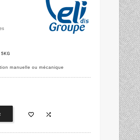
les
e 5KG
sation manuelle ou mécanique


R