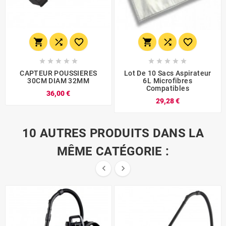
















CAPTEUR POUSSIERES
Lot De 10 Sacs Aspirateur
30CM DIAM 32MM
6L Microfibres
Compatibles
36,00 €
29,28 €
10 AUTRES PRODUITS DANS LA
MÊME CATÉGORIE :

