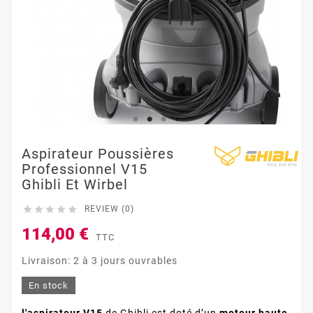
Aspirateur Poussières
Professionnel V15
Ghibli Et Wirbel





REVIEW (0)
114,00 €
TTC
Livraison: 2 à 3 jours ouvrables
En stock
l'aspirateur V15
de Ghibli est doté d’un
moteur haute