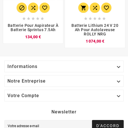
















Batterie Pour Aspirateur À
Batterie Lithium 24 V 20
Batterie Sprintus 7.5Ah
Ah Pour Autolaveuse
ROLLY NRG
134,00 €
1 074,00 €

Informations

Notre Entreprise

Votre Compte
Newsletter
D'ACCORD