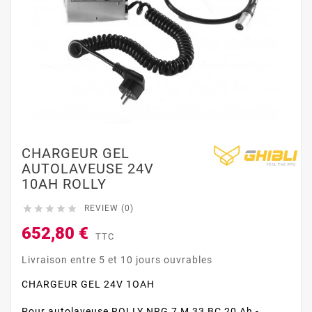
CHARGEUR GEL
AUTOLAVEUSE 24V
10AH ROLLY





REVIEW (0)
652,80 €
TTC
Livraison entre 5 et 10 jours ouvrables
CHARGEUR GEL 24V 1OAH
Pour autolaveuse ROLLY NRG 7 M 33 BC 20 Ah -