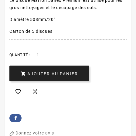
Le disque Marron Janex Prémium est utilisé pour les
gros nettoyages et le décapage des sols.
Diamètre 508mm/20"
Carton de 5 disques
QUANTITÉ :

AJOUTER AU PANIER


Donnez votre avis