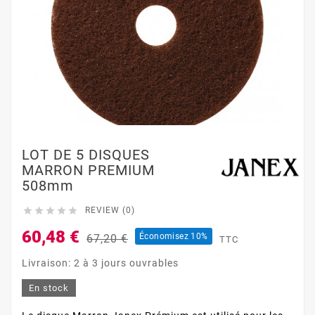
LOT DE 5 DISQUES
MARRON PREMIUM
508mm





REVIEW (0)
60,48 €
Économisez 10%
67,20 €
TTC
Livraison: 2 à 3 jours ouvrables
En stock