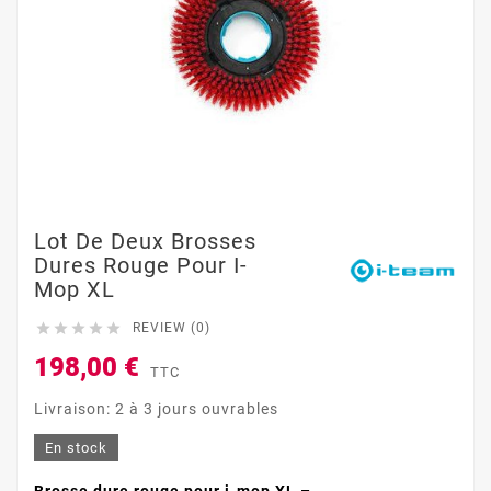
Lot De Deux Brosses
Dures Rouge Pour I-
Mop XL





REVIEW (0)
198,00 €
TTC
Livraison: 2 à 3 jours ouvrables
En stock
Brosse dure rouge pour i-mop XL –