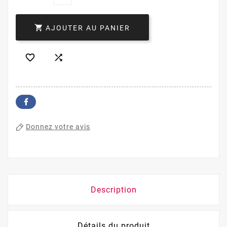

AJOUTER AU PANIER


Donnez votre avis
Description
Détails du produit