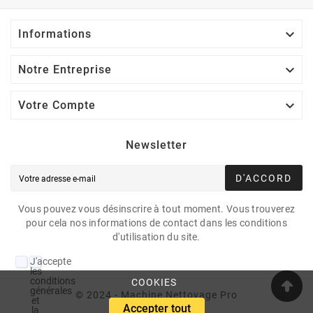

Informations

Notre Entreprise

Votre Compte
Newsletter
D'ACCORD
Vous pouvez vous désinscrire à tout moment. Vous trouverez
pour cela nos informations de contact dans les conditions
d'utilisation du site.
J'accepte
les
conditions
COOKIES
générales
© 2024 - Machine Nettoyage Pro
et
Accepter tout
la