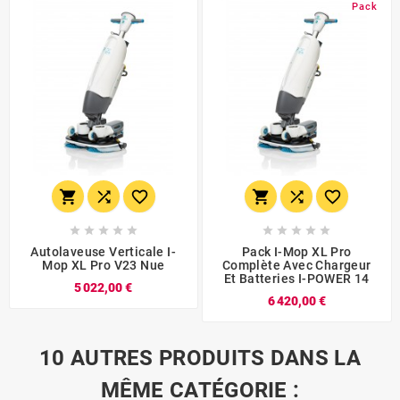
Pack
















Autolaveuse Verticale I-
Pack I-Mop XL Pro
Mop XL Pro V23 Nue
Complète Avec Chargeur
Et Batteries I-POWER 14
5 022,00 €
6 420,00 €
10 AUTRES PRODUITS DANS LA
MÊME CATÉGORIE :