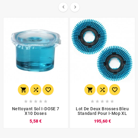


















Nettoyant Sol I-DOSE 7
Lot De Deux Brosses Bleu
X10 Doses
Standard Pour I-Mop XL
5,58 €
195,60 €