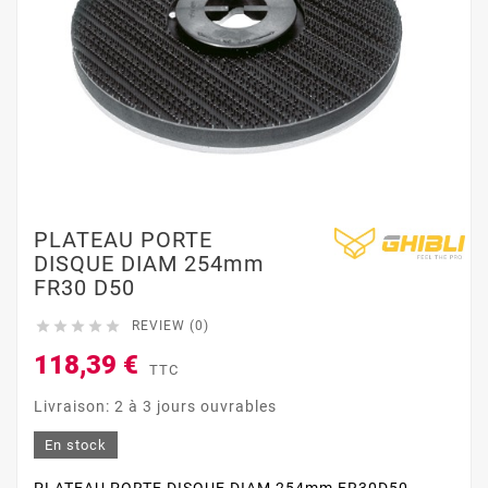
PLATEAU PORTE
DISQUE DIAM 254mm
FR30 D50





REVIEW (0)
118,39 €
TTC
Livraison: 2 à 3 jours ouvrables
En stock
PLATEAU PORTE DISQUE DIAM 254mm FR30D50