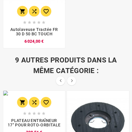








Autolaveuse Tractée FR
30 D 50 BC TOUCH
6 024,00 €
9 AUTRES PRODUITS DANS LA
MÊME CATÉGORIE :










PLATEAU ENTRAÎNEUR
17" POUR ROTO-ORBITALE