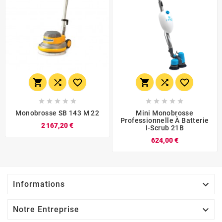
















Monobrosse SB 143 M 22
Mini Monobrosse
Professionnelle À Batterie
2 167,20 €
I-Scrub 21B
624,00 €

Informations

Notre Entreprise