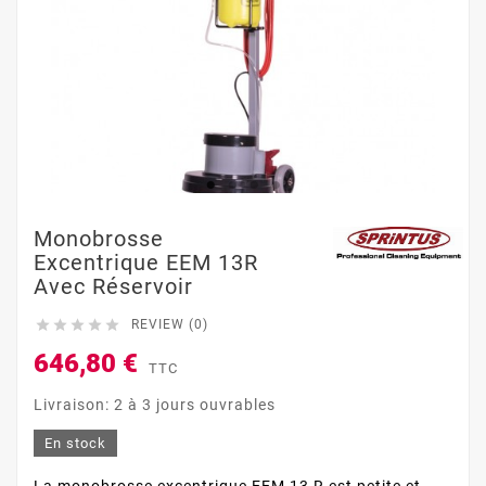
Monobrosse
Excentrique EEM 13R
Avec Réservoir





REVIEW (0)
646,80 €
TTC
Livraison: 2 à 3 jours ouvrables
En stock
La monobrosse excentrique EEM 13 R est petite et