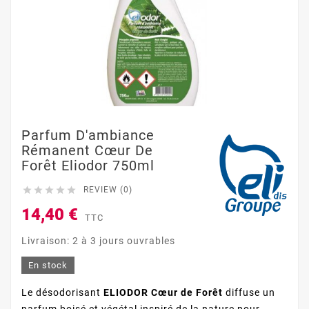
Parfum D'ambiance
Rémanent Cœur De
Forêt Eliodor 750ml





REVIEW (0)
14,40 €
TTC
Livraison: 2 à 3 jours ouvrables
En stock
Le désodorisant
ELIODOR Cœur de Forêt
diffuse un
parfum boisé et végétal inspiré de la nature pour