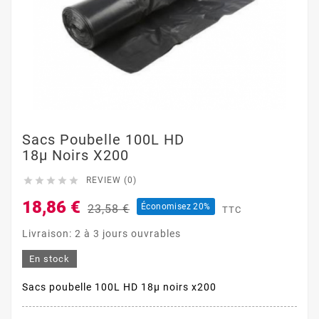
Sacs Poubelle 100L HD
18µ Noirs X200





REVIEW (0)
18,86 €
Économisez 20%
23,58 €
TTC
Livraison: 2 à 3 jours ouvrables
En stock
Sacs poubelle 100L HD 18µ noirs x200