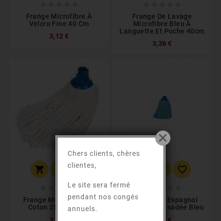










Frange Microfibre À
Frange De Lavage
Velcro Fine 40 Cm
Microfibre Bleu À
Languette Et Poche 40cm
3,12 €
3,36 €
Chers clients, chères
clientes,






Le site sera fermé










pendant nos congés
Frange Mop Espagnol
Frange Mop Espagnol
Coton 250 Gr À Vis
Microfibre Torsadée Bleu
annuels.
3,42 €
4,14 €