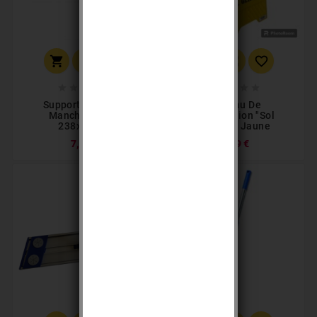
















Support Pad Pour
Panneau De
Manche À Trou
Signalisation "sol
238x95mm
Glissant" Jaune
7,37 €
11,69 €