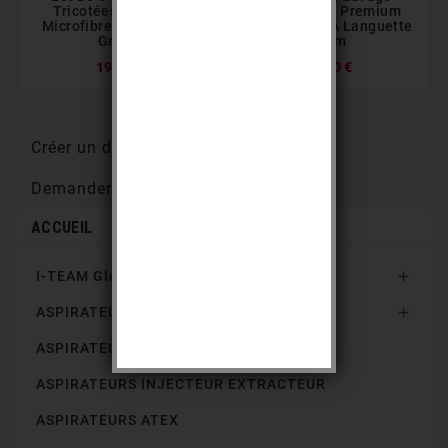
Tricotées Bouclette
Magnétique Premium
Microfibre Recyclé 230
Pour Frange À Languette
Gr/m2
40cm
19,40 €
19,80 €
Créer un devis à partir de ce panier
Demander un devis
ACCUEIL
I-TEAM Global

ASPIRATEURS POUSSIERES

ASPIRATEURS EAU ET POUSSIERES
ASPIRATEURS INJECTEUR EXTRACTEUR
ASPIRATEURS ATEX