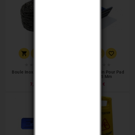
















Boule Inox À Récurer 60
Support À Main Pour Pad
Gr
250x115 Mm
7,10 €
7,37 €