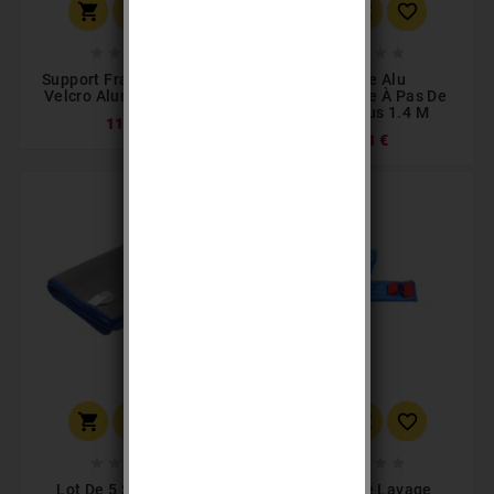
















Support Frange Trapèze
Manche Alu
Velcro Aluminium 40cm
Télescopique À Pas De
Vis Et Trous 1.4 M
11,99 €
13,91 €
















Lot De 5 Serpillières
Support De Lavage