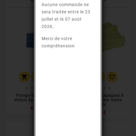
Aucune commande ne
sera traitée entre le 23
juillet et le 07 août
2026.
Merci de votre
compréhension
















Frange Microfibre À
Frange Mop Espagnol À
Velcro Épaisse 40 Cm
Jupe Microfibre Verte
140 Gr
4,50 €
5,88 €