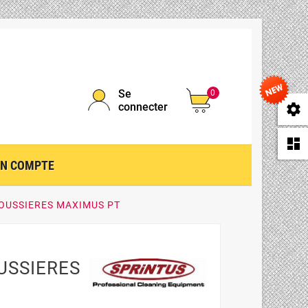
Se
0
connecter
se
da
N COMPTE
OUSSIERES MAXIMUS PT
USSIERES