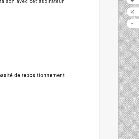

maison avec cet aspirateur


cessité de repositionnement