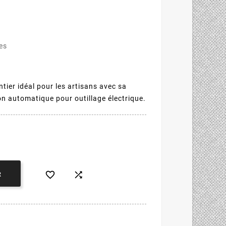
les
tier idéal pour les artisans avec sa
on automatique pour outillage électrique.


R