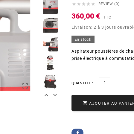





REVIEW (0)
360,00 €
TTC
Livraison: 2 à 3 jours ouvrab
En stock
Aspirateur poussières de chan
prise électrique à commutati
QUANTITÉ :




AJOUTER AU PANIE