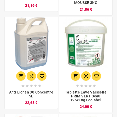
MOUSSE 3KG
21,16 €
21,86 €
















Anti Lichen 30 Concentré
Tablette Lave Vaisselle
5L
PRIM VERT Seau
125x18g Ecolabel
22,68 €
24,00 €