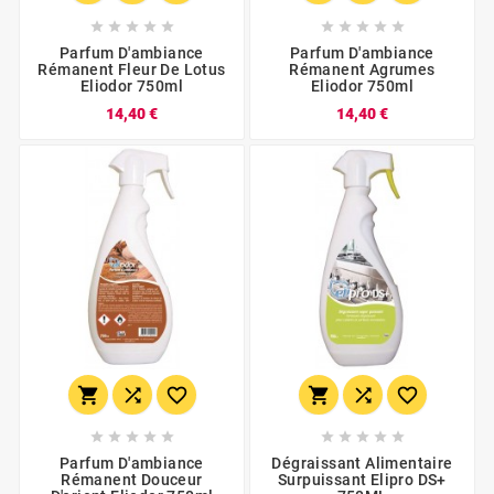










Parfum D'ambiance
Parfum D'ambiance
Rémanent Fleur De Lotus
Rémanent Agrumes
Eliodor 750ml
Eliodor 750ml
14,40 €
14,40 €
















Parfum D'ambiance
Dégraissant Alimentaire
Rémanent Douceur
Surpuissant Elipro DS+