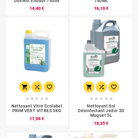
D'orient Eliodor 750ml
750ML
14,40 €
16,10 €
















Nettoyant Vitre Ecolabel
Nettoyant Sol
PRIM VERT VITRES 5KG
Désinfectant Jedor 3D
Muguet 5L
17,04 €
18,25 €