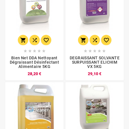
















Bien Net DDA Nettoyant
DEGRAISSANT SOLVANTE
Dégraissant Désinfectant
SURPUISSANT ELICHIM
Alimentaire 5KG
VX 5KG
28,20 €
29,10 €