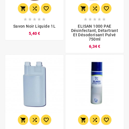
















Savon Noir Liquide 1L
ELISAN 1000 PAE
Désinfectant, Détartrant
5,40 €
Et Désodorisant Pulvé
750ml
6,34 €





