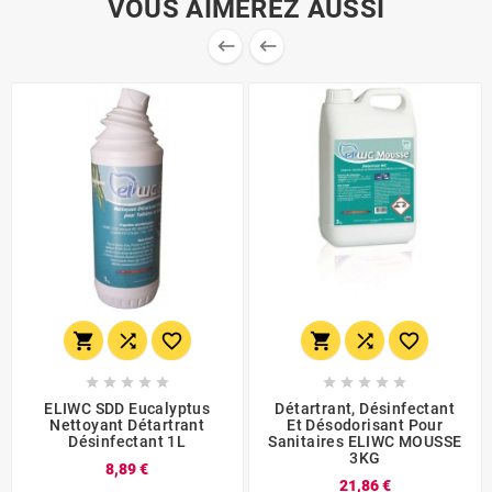
VOUS AIMEREZ AUSSI


















ELIWC SDD Eucalyptus
Détartrant, Désinfectant
Nettoyant Détartrant
Et Désodorisant Pour
Désinfectant 1L
Sanitaires ELIWC MOUSSE
3KG
8,89 €
21,86 €